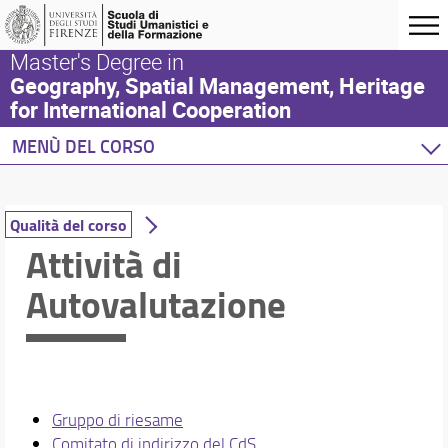
Master's Degree in
Geography, Spatial Management, Heritage
for International Cooperation
MENÙ DEL CORSO
Home
Corso di studio
Qualità del corso
Laurea in Geografia, gestione del territorio, beni c
Attività di
Presentazione del corso
Autovalutazione
Sedi e strutture
Norme e regolamenti
Organizzazione
Per iscriversi
Per laurearsi
Servizio di tutorato
Gruppo di riesame
Proseguire dopo la laurea
Comitato di indirizzo del CdS