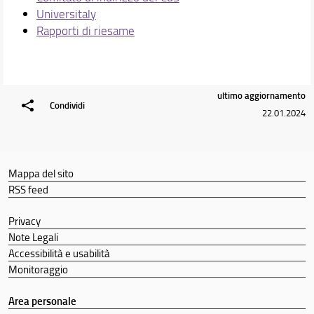
Universitaly
Qualità del corso
Rapporti di riesame
Segnalazioni e reclami
Area riservata
Comitato di indirizzo
Comitato per la didattica
ultimo aggiornamento
Linee guida per l'utilizzo dell'Intelligenza Artificiale
Condividi
22.01.2024
Condizione professionale dei laureati
Didattica
Docenti
Mappa del sito
Orario e calendari
RSS feed
Privacy
Note Legali
Accessibilità e usabilità
Monitoraggio
Area personale