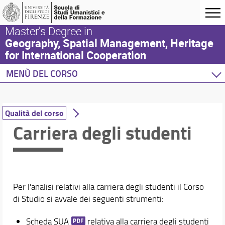
Master's Degree in
Geography, Spatial Management, Heritage
for International Cooperation
MENÙ DEL CORSO
Home
Corso di studio
Qualità del corso
Laurea in Geografia, gestione del territorio, beni c
Carriera degli studenti
Presentazione del corso
Sedi e strutture
Norme e regolamenti
Organizzazione
Per iscriversi
Per l'analisi relativi alla carriera degli studenti il Corso
Per laurearsi
di Studio si avvale dei seguenti strumenti:
Servizio di tutorato
Scheda SUA
relativa alla carriera degli studenti
Proseguire dopo la laurea