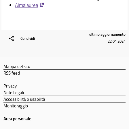
Almalaurea
Qualità del corso
Segnalazioni e reclami
Area riservata
Comitato di indirizzo
Comitato per la didattica
ultimo aggiornamento
Condividi
Linee guida per l'utilizzo dell'Intelligenza Artificiale
22.01.2024
Condizione professionale dei laureati
Didattica
Mappa del sito
Docenti
RSS feed
Orario e calendari
Privacy
Note Legali
Accessibilità e usabilità
Monitoraggio
Area personale